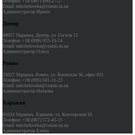
Телефон: +38 (067) 490-27-27
Email: mircheloveka@cranio.in.ua
Администратор Ирина
Днепр
49057 Украина, Днепр, ул. Гоголя 15
Телефон: +38 (099) 955-19-74
Email: mircheloveka@cranio.in.ua
Администратор Ольга
Ровно
33027 Украина, Ровно, ул. Киевская 36, офис 811
Телефон: +38 (095) 501-31-23
Email: mircheloveka@cranio.in.ua
Администратор Наталья
Харьков
61024 Украина, Харьков, ул. Конторская 16
Телефон: +38 (067) 572-45-15
Email: mircheloveka@cranio.in.ua
Администратор Елена