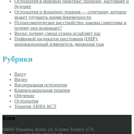
Остеопатия в мировой практике: прошлое, настоящее и
будущее
Остеопатия и флоатинг-терапия — сочетание, которое
может улучшить время беременности
Психосоматическое расстройство: каковы симптомы и
почему оно возникает?
Весна: почему смена сезона ослабляет нас
Цифровой индикатор расстояния (ЦИР):
инновационный измеритель движения таза
Рубрики
Ватсу
Видео
Висцеральная остеопатия
Краниосакральная терапия
Обучение
Остеопатия
Терапия АКВА КСТ
Киев
04060 Украина, Киев, ул. Елены Телиги 27А