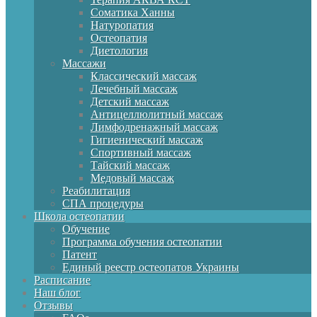
Соматика Ханны
Натуропатия
Остеопатия
Диетология
Массажи
Классический массаж
Лечебный массаж
Детский массаж
Антицеллюлитный массаж
Лимфодренажный массаж
Гигиенический массаж
Спортивный массаж
Тайский массаж
Медовый массаж
Реабилитация
СПА процедуры
Школа остеопатии
Обучение
Программа обучения остеопатии
Патент
Единый реестр остеопатов Украины
Расписание
Наш блог
Отзывы